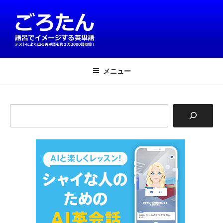
コ
ン
テ
ン
ツ
英単語は語呂で覚える！ごろたん
テストによく出る英単語を約1万2000語収録
へ
メニュー
ス
キ
ッ
検
プ
索