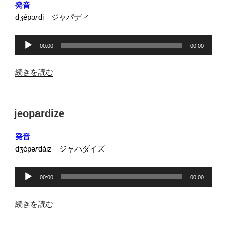
発音
dʒépə
r
di ジャパディ
音
00:00
00:00
声
プ
“jeopardy”
続きを読む
レ
の
ー
ヤ
投
jeopardize
ー
稿
日:
発音
dʒépə
r
dàiz ジャパダイズ
音
00:00
00:00
声
プ
“jeopardize”
続きを読む
レ
の
ー