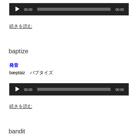
音
00:00
00:00
声
プ
“barrow”
続きを読む
レ
の
ー
ヤ
投
baptize
ー
稿
日:
発音
bæptáiz バプタイズ
音
00:00
00:00
声
プ
“baptize”
続きを読む
レ
の
ー
ヤ
投
bandit
ー
稿