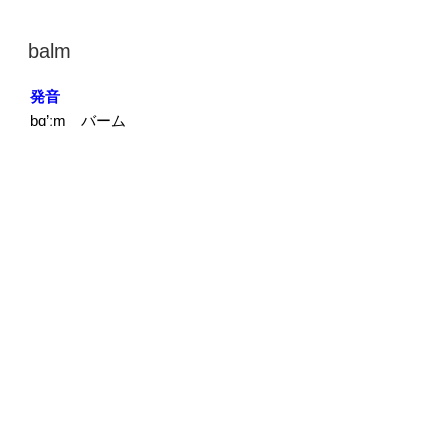
ー
ヤ
投
balm
ー
稿
日:
発音
bɑ’ːm バーム
音
00:00
00:00
声
プ
“balm”
続きを読む
レ
の
ー
ヤ
投
ballast
ー
稿
日:
発音
bǽləst バァラスト
音
00:00
00:00