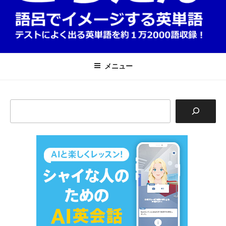
英単語は語呂で覚える！ごろたん
テストによく出る英単語を約1万2000語収録
メニュー
検
索