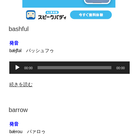
投
bashful
稿
日:
発音
bǽʃfəl バッシュフゥ
音
00:00
00:00
声
プ
“bashful”
続きを読む
レ
の
ー
ヤ
投
barrow
ー
稿
日:
発音
bǽrou バァロゥ