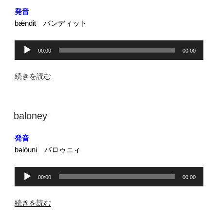
日:
発音
bǽndit バンディット
音
00:00
00:00
声
プ
“bandit”
続きを読む
レ
の
ー
ヤ
投
baloney
ー
稿
日:
発音
bəlóuni バロゥニィ
音
00:00
00:00
声
プ
“baloney”
続きを読む
レ
の