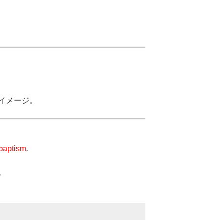
ュ
ー
ム
調
節
に
は
上
イメージ。
下
矢
印
キ
baptism
.
ー
を
。
使
っ
て
く