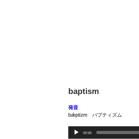
投
baptism
稿
日:
発音
bǽptizm バプティズム
音
00:00
声