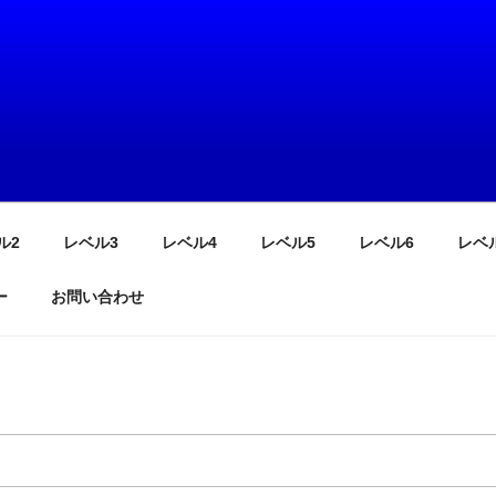
で覚える！ごろたん
2000語収録
ル2
レベル3
レベル4
レベル5
レベル6
レベ
ー
お問い合わせ