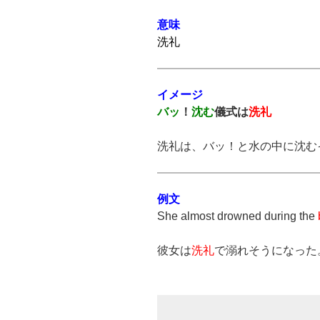
プ
意味
レ
洗礼
ー
ヤ
ー
イメージ
バッ
！
沈む
儀式は
洗礼
洗礼は、バッ！と水の中に沈む
例文
She almost drowned during the
彼女は
洗礼
で溺れそうになった