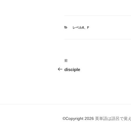
a
n
nt
at
c
e
er
e
e
e
n
カ
レベル8
、
F
b
st
a
テ
ゴ
o
リ
ー
o
投
k
前
前
稿
の
disciple
投
ナ
稿
ビ
ゲ
ー
©Copyright 2026
英単語は語呂で覚
シ