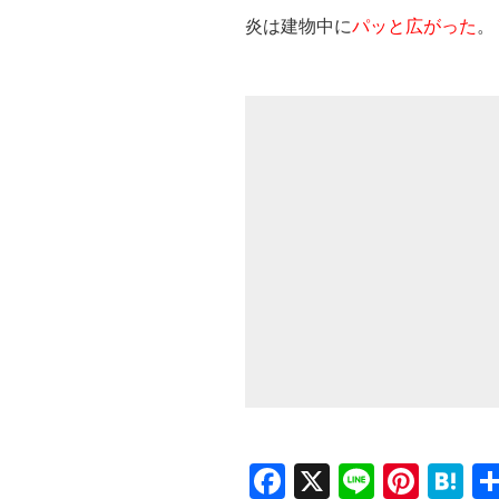
炎は建物中に
パッと広がった
。
F
X
Li
Pi
H