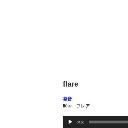
投
flare
稿
日:
発音
fléə
r
フレア
音
00:00
声