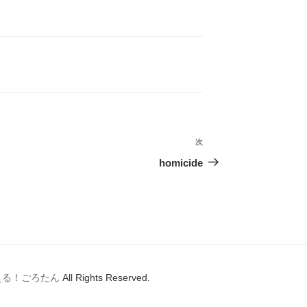
有
次
次
の
homicide
投
稿
える！ごろたん
All Rights Reserved.