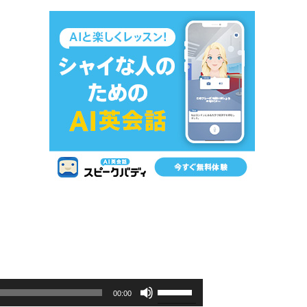
ボ
00:00
リ