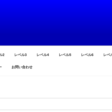
で覚える！ごろたん
2000語収録
ル2
レベル3
レベル4
レベル5
レベル6
レベ
ー
お問い合わせ