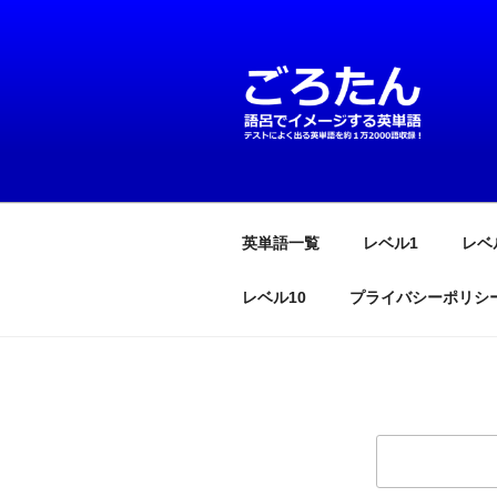
コ
ン
テ
ン
ツ
へ
英単語は語呂
テストによく出る英単語を約1万
ス
キ
ッ
英単語一覧
レベル1
レベ
プ
レベル10
プライバシーポリシ
検
索