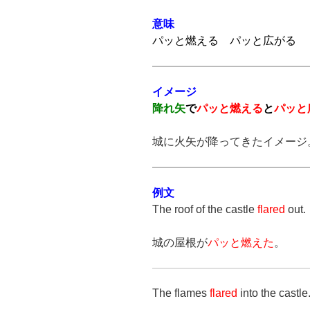
プ
意味
レ
パッと燃える パッと広がる
ー
ヤ
ー
イメージ
降れ矢
で
パッと燃える
と
パッと
城に火矢が降ってきたイメージ
例文
The roof of the castle
flared
out.
城の屋根が
パッと燃えた
。
The flames
flared
into the castle