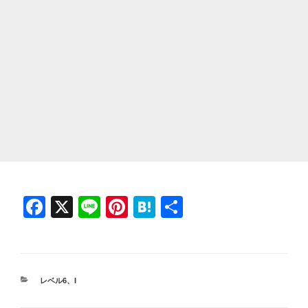
F
X
Li
Pi
H
共
a
n
nt
at
有
c
e
er
e
e
e
n
カ
レベル6
、
I
b
st
a
テ
ゴ