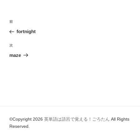
o
リ
ー
o
投
k
前
前
稿
の
fortnight
ナ
投
ビ
稿
次
次
ゲ
の
maze
投
ー
稿
シ
ョ
ン
©Copyright 2026
英単語は語呂で覚える！ごろたん
All Rights
Reserved.