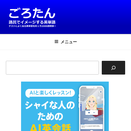
コ
ン
テ
ン
ツ
英単語は語呂で覚える！ごろたん
テストによく出る英単語を約1万2000語収録
へ
メニュー
ス
キ
ッ
検
プ
索