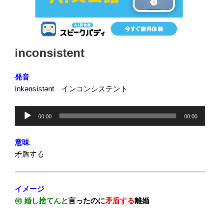
投
inconsistent
稿
日:
発音
ìnkənsíst
ə
nt インコンシステント
音
00:00
00:00
声
プ
意味
レ
矛盾する
ー
ヤ
ー
イメージ
㊞
婚し捨てんと
言ったのに
矛盾する
離婚