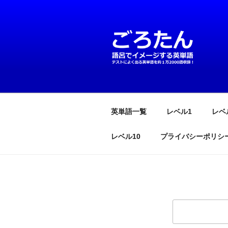
コ
ン
テ
ン
ツ
へ
英単語は語呂
テストによく出る英単語を約1万
ス
キ
ッ
英単語一覧
レベル1
レベ
プ
レベル10
プライバシーポリシ
検
索