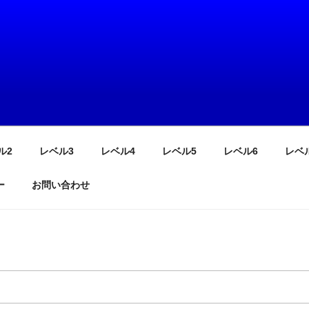
で覚える！ごろたん
2000語収録
ル2
レベル3
レベル4
レベル5
レベル6
レベ
ー
お問い合わせ