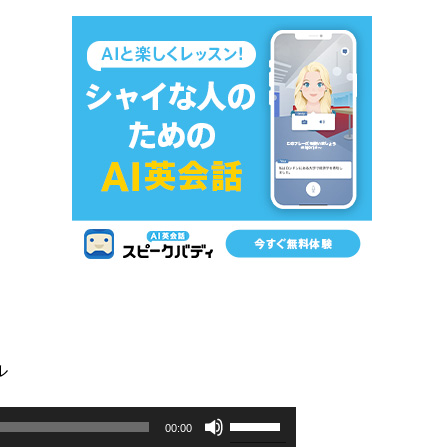
ル
ボ
00:00
リ