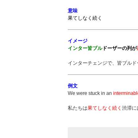
プ
意味
レ
果てしなく続く
ー
ヤ
ー
イメージ
インター皆ブル
ドーザーの列が
インターチェンジで、皆ブルド
例文
We were stuck in an
interminabl
私たちは
果てしなく続く
渋滞に