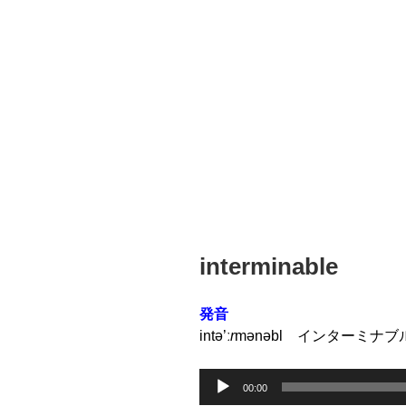
投
interminable
稿
日:
発音
intə’ː
r
mənəbl インターミナブ
音
00:00
声