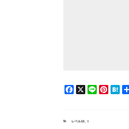
F
X
Li
Pi
H
a
n
nt
at
c
e
er
e
e
e
n
カ
レベル10
、
I
b
st
a
テ