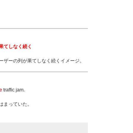
ュ
ー
ム
調
節
に
果てしなく続く
は
上
ーザーの列が果てしなく続くイメージ。
下
矢
印
キ
e
traffic jam.
ー
を
はまっていた。
使
っ
て
く