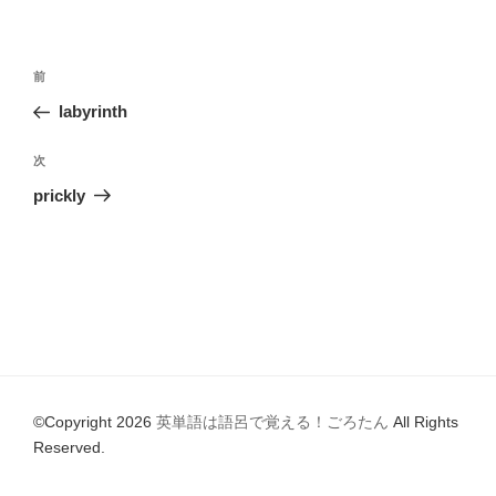
o
リ
ー
o
投
k
前
前
稿
の
labyrinth
ナ
投
ビ
稿
次
次
ゲ
の
prickly
投
ー
稿
シ
ョ
ン
©Copyright 2026
英単語は語呂で覚える！ごろたん
All Rights
Reserved.