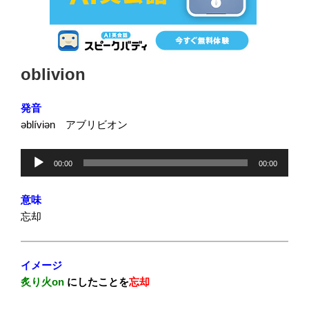
投
oblivion
稿
日:
発音
əblíviən アブリビオン
音
00:00
00:00
声
プ
意味
レ
忘却
ー
ヤ
ー
イメージ
炙り火on
にしたことを
忘却