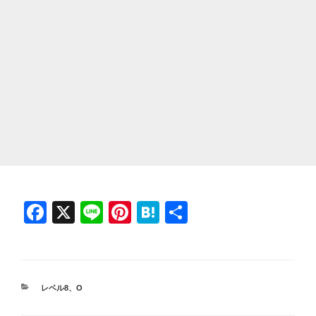
F
X
Li
Pi
H
共
a
n
nt
at
有
c
e
er
e
e
e
n
カ
レベル8
、
O
b
st
a
テ
ゴ