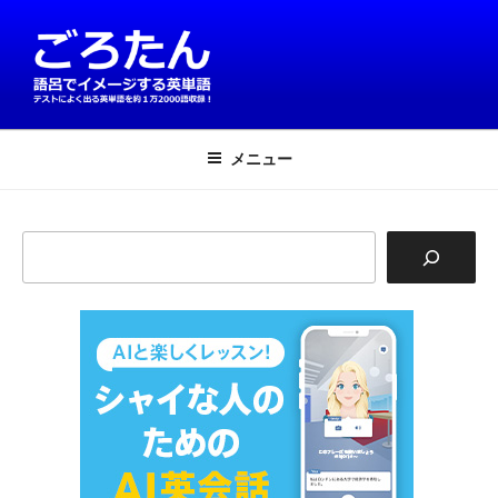
コ
ン
テ
ン
ツ
英単語は語呂で覚える！ごろたん
テストによく出る英単語を約1万2000語収録
へ
メニュー
ス
キ
ッ
検
プ
索