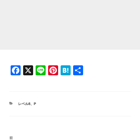
F
X
Li
Pi
H
共
a
n
nt
at
有
c
e
er
e
e
e
n
カ
レベル8
、
P
b
st
a
テ
ゴ
o
リ
ー
o
投
前
前