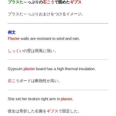
プラスた～
っぷりの
石こう
で固めた
ギプス
プラスた～っぷりおまけをつけるイメージ。
例文
Plaster
walls are resistant to wind and rain.
しっくい
の壁は雨風に強い。
Gypsum
plaster
board has a high thermal insulation.
石こう
ボードは断熱性が高い。
She set her broken right arm in
plaster
.
彼女は骨折した右腕を
ギプス
で固定した。