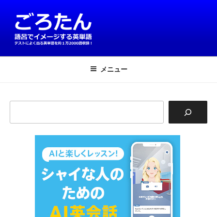
コ
ン
テ
ン
ツ
英単語は語呂で覚える！ごろたん
テストによく出る英単語を約1万2000語収録
へ
メニュー
ス
キ
ッ
検
プ
索