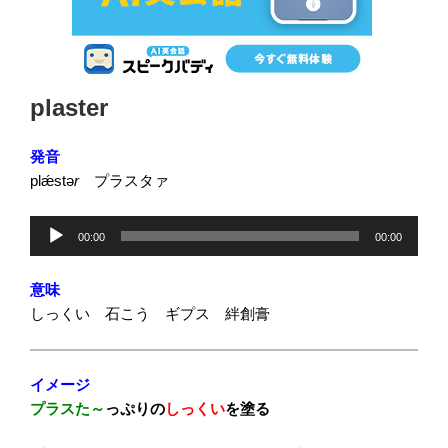
投
plaster
稿
日:
発音
plǽstə
r
プラスタァ
音
00:00
00:00
声
プ
意味
レ
しっくい 石こう ギプス 絆創膏
ー
ヤ
ー
イメージ
プラスた～
っぷりの
しっくい
を塗る