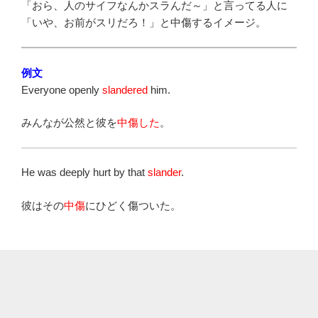
「おら、人のサイフなんかスラんだ～」と言ってる人に
「いや、お前がスリだろ！」と中傷するイメージ。
例文
Everyone openly
slandered
him.
みんなが公然と彼を
中傷した
。
He was deeply hurt by that
slander
.
彼はその
中傷
にひどく傷ついた。