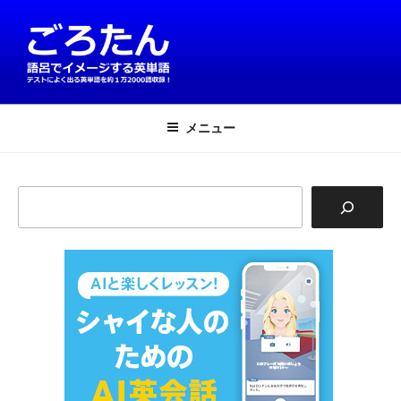
コ
ン
テ
ン
ツ
英単語は語呂で覚える！ごろたん
テストによく出る英単語を約1万2000語収録
へ
メニュー
ス
キ
ッ
検
プ
索