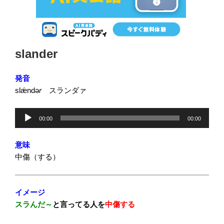
投
slander
稿
日:
発音
slǽndə
r
スランダァ
音
00:00
00:00
声
プ
意味
レ
中傷（
する）
ー
ヤ
ー
イメージ
スラんだ～
と言ってる人を
中傷する