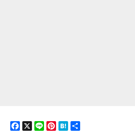
F
X
Li
Pi
H
共