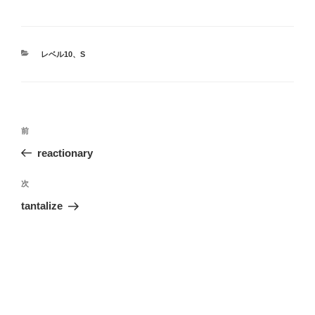
a
n
nt
at
有
c
e
er
e
e
e
n
カ
レベル10
、
S
b
st
a
テ
ゴ
o
リ
ー
o
投
k
前
前
稿
の
reactionary
ナ
投
ビ
稿
次
次
ゲ
の
tantalize
投
ー
稿
シ
ョ
ン