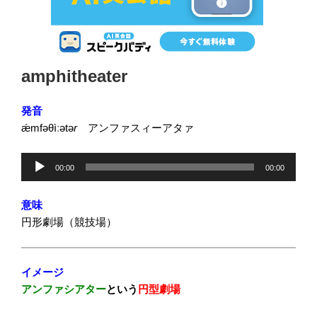
投
amphitheater
稿
日:
発音
ǽmfəθìːətə
r
アンファスィーアタァ
音
00:00
00:00
声
プ
意味
レ
円形劇場（競技場）
ー
ヤ
ー
イメージ
アンファシアター
という
円型劇場