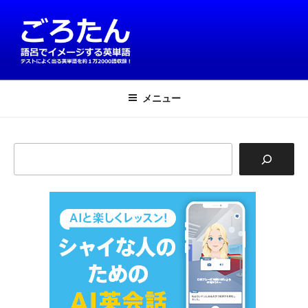
コ
ン
テ
ン
ツ
英単語は語呂で覚える！ごろたん
テストによく出る英単語を約1万2000語収録
へ
メニュー
ス
キ
ッ
検
プ
索