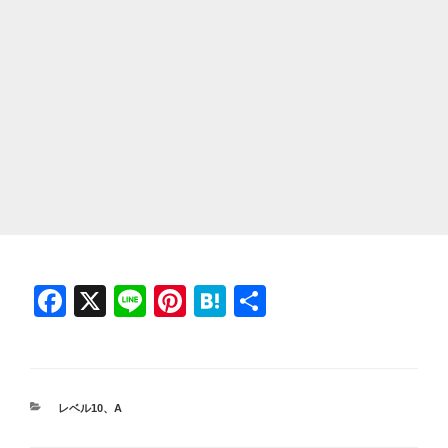
F
X
Li
Pi
H
共
a
n
nt
at
有
c
e
er
e
e
e
n
カ
レベル10
、
A
b
st
a
テ
ゴ