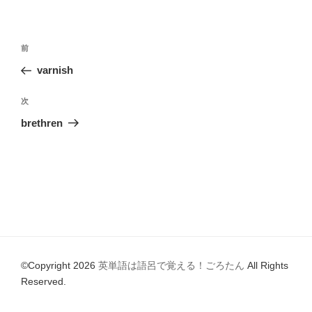
o
リ
ー
o
投
k
前
前
稿
の
varnish
ナ
投
ビ
稿
次
次
ゲ
の
brethren
投
ー
稿
シ
ョ
ン
©Copyright 2026
英単語は語呂で覚える！ごろたん
All Rights
Reserved.