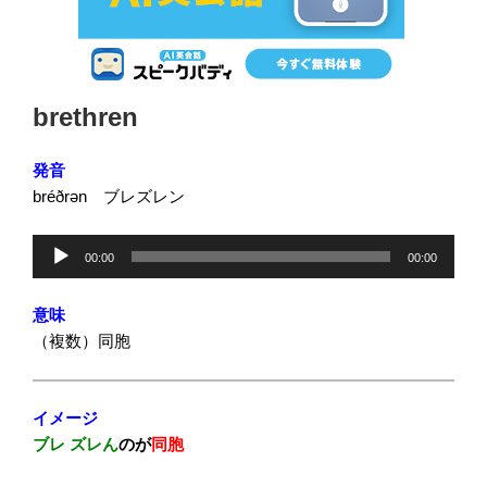
投
brethren
稿
日:
発音
bréðrən ブレズレン
音
00:00
00:00
声
プ
意味
レ
（複数）同胞
ー
ヤ
ー
イメージ
ブレ ズレん
のが
同胞