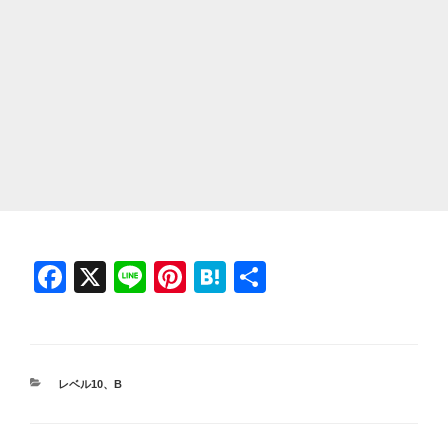
F
X
Li
Pi
H
共
a
n
nt
at
有
c
e
er
e
e
e
n
カ
レベル10
、
B
b
st
a
テ
ゴ
o
リ