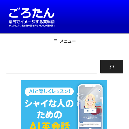
コ
ン
テ
ン
ツ
英単語は語呂で覚える！ごろたん
テストによく出る英単語を約1万2000語収録
へ
メニュー
ス
キ
ッ
検
プ
索