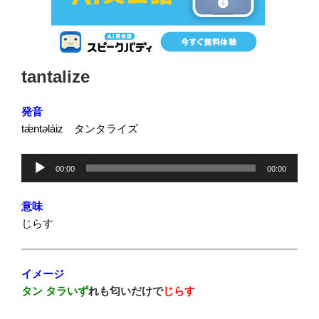
投
tantalize
稿
日:
発音
tǽnt
ə
làiz タンタライズ
音
00:00
00:00
声
プ
意味
レ
じらす
ー
ヤ
ー
イメージ
タン タラいず
れも匂いだけで
じらす