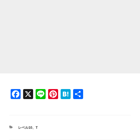
F
X
Li
Pi
H
共
a
n
nt
at
有
c
e
er
e
e
e
n
カ
レベル10
、
T
b
st
a
テ
ゴ