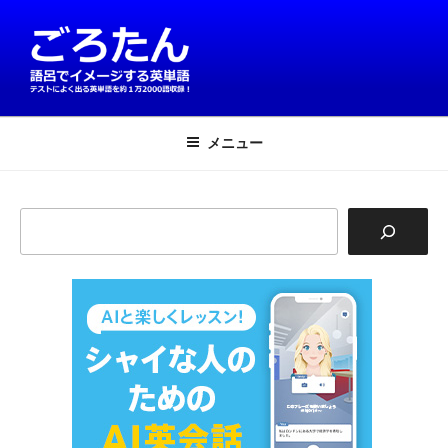
コ
ン
テ
ン
ツ
英単語は語呂で覚える！ごろたん
テストによく出る英単語を約1万2000語収録
へ
メニュー
ス
キ
ッ
検
プ
索