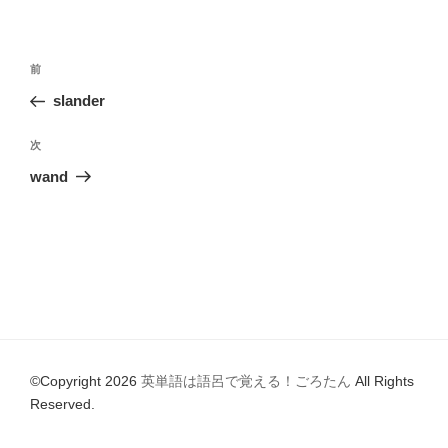
o
リ
ー
o
投
k
前
前
稿
の
slander
ナ
投
ビ
稿
次
次
ゲ
の
wand
投
ー
稿
シ
ョ
ン
©Copyright 2026
英単語は語呂で覚える！ごろたん
All Rights
Reserved.